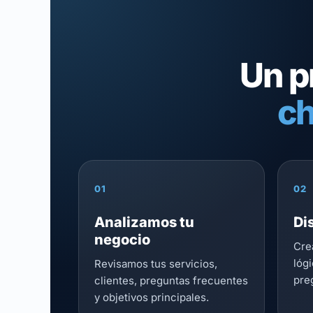
Un p
ch
01
02
Analizamos tu
Di
negocio
Cre
lóg
Revisamos tus servicios,
preg
clientes, preguntas frecuentes
y objetivos principales.