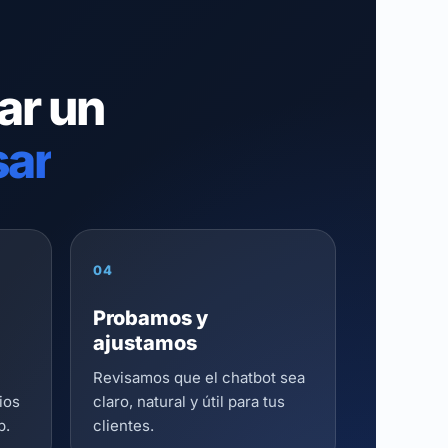
ar un
sar
04
Probamos y
ajustamos
Revisamos que el chatbot sea
ios
claro, natural y útil para tus
p.
clientes.