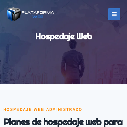
Ir
al
contenido
Hospedaje Web
Administrado
HOSPEDAJE WEB ADMINISTRADO
Planes de hospedaje web para